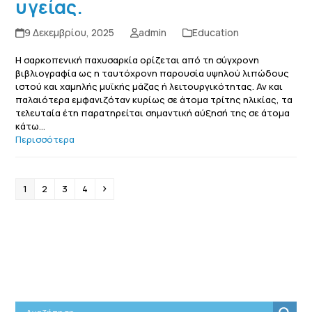
υγείας.
9 Δεκεμβρίου, 2025
admin
Education
Η σαρκοπενική παχυσαρκία ορίζεται από τη σύγχρονη
βιβλιογραφία ως η ταυτόχρονη παρουσία υψηλού λιπώδους
ιστού και χαμηλής μυϊκής μάζας ή λειτουργικότητας. Αν και
παλαιότερα εμφανιζόταν κυρίως σε άτομα τρίτης ηλικίας, τα
τελευταία έτη παρατηρείται σημαντική αύξησή της σε άτομα
κάτω…
Περισσότερα
Page
Page
Page
Page
Next
1
2
3
4