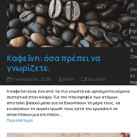
©
20
mya
All
rig
res
Te
&
Καφεΐνη: όσα πρέπει να
Con
-
γνωρίζετε.
De
by
11 Ιανουαρίου, 2026
admin
Education
No
Η καφεΐνη είναι ένα από τα πιο γνωστά και χρησιμοποιούμενα
συστατικά στον κόσμο. Για την πλειοψηφία των ατόμων,
αποτελεί βασικό μέσο για να ξεκινήσουν τη μέρα τους, να
ενισχύσουν τη συγκέντρωσή τους κατά την εργασία ή να
αποκτήσουν μια επιπλέον…
Περισσότερα