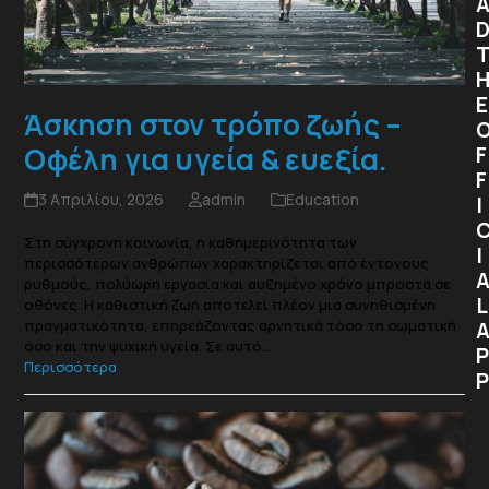
E
Άσκηση στον τρόπο ζωής –
Οφέλη για υγεία & ευεξία.
F
F
3 Απριλίου, 2026
admin
Education
I
Στη σύγχρονη κοινωνία, η καθημερινότητα των
I
περισσότερων ανθρώπων χαρακτηρίζεται από έντονους
ρυθμούς, πολύωρη εργασία και αυξημένο χρόνο μπροστά σε
L
οθόνες. Η καθιστική ζωή αποτελεί πλέον μια συνηθισμένη
πραγματικότητα, επηρεάζοντας αρνητικά τόσο τη σωματική
όσο και την ψυχική υγεία. Σε αυτό…
P
Περισσότερα
P