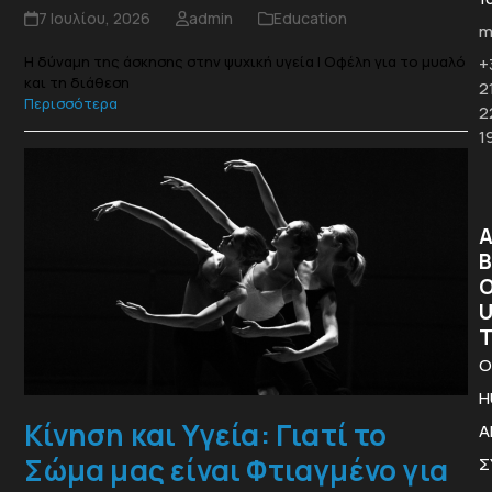
7 Ιουλίου, 2026
admin
Education
m
Η δύναμη της άσκησης στην ψυχική υγεία | Οφέλη για το μυαλό
+
και τη διάθεση
2
Περισσότερα
2
1
B
Ο
H
Κίνηση και Υγεία: Γιατί το
A
Σώμα μας είναι Φτιαγμένο για
Σ