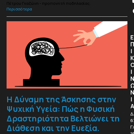
Πέτρου Γκαζώνη - προπονητή ποδηλασίας.
Περισσότερα
Ε
Ι
Κ
Ι
Η Δύναμη της Άσκησης στην
Ι
Ψυχική Υγεία: Πώς η Φυσική
Δ
Δραστηριότητα Βελτιώνει τη
6
Διάθεση και την Ευεξία.
Γ
1