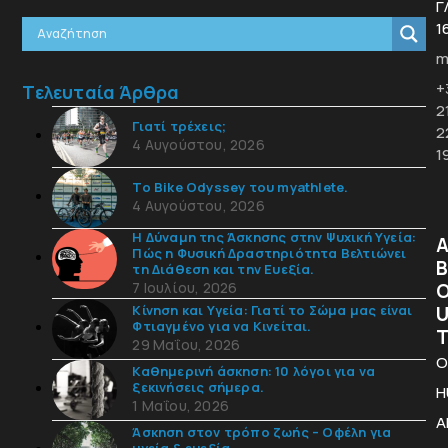
Γ
1
m
+
Τελευταία Άρθρα
2
Γιατί τρέχεις;
2
4 Αυγούστου, 2026
1
Το Bike Odyssey του myathlete.
4 Αυγούστου, 2026
Η Δύναμη της Άσκησης στην Ψυχική Υγεία:
Πώς η Φυσική Δραστηριότητα Βελτιώνει
B
τη Διάθεση και την Ευεξία.
7 Ιουλίου, 2026
Κίνηση και Υγεία: Γιατί το Σώμα μας είναι
Φτιαγμένο για να Κινείται.
29 Μαΐου, 2026
Ο
Καθημερινή άσκηση: 10 λόγοι για να
ξεκινήσεις σήμερα.
H
1 Μαΐου, 2026
A
Άσκηση στον τρόπο ζωής – Οφέλη για