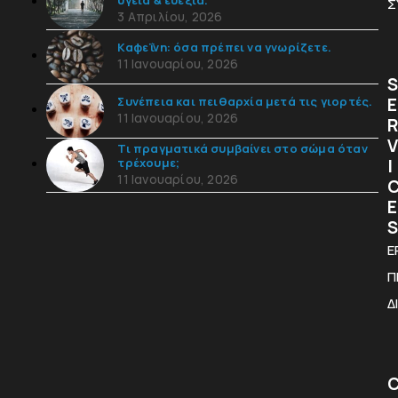
υγεία & ευεξία.
Σ
3 Απριλίου, 2026
Καφεΐνη: όσα πρέπει να γνωρίζετε.
11 Ιανουαρίου, 2026
S
E
Συνέπεια και πειθαρχία μετά τις γιορτές.
11 Ιανουαρίου, 2026
R
V
Τι πραγματικά συμβαίνει στο σώμα όταν
I
τρέχουμε;
11 Ιανουαρίου, 2026
E
S
Ε
Π
Δ