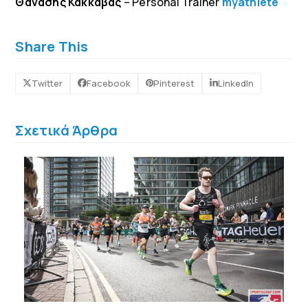
Θανάσης Κακκαβας
– Personal Trainer
myathlete
Share This
Twitter
Facebook
Pinterest
LinkedIn
Σχετικά Άρθρα