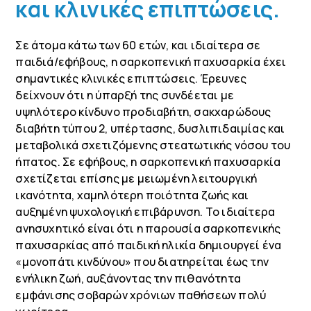
και κλινικές επιπτώσεις.
Σε άτομα κάτω των 60 ετών, και ιδιαίτερα σε
παιδιά/εφήβους, η σαρκοπενική παχυσαρκία έχει
σημαντικές κλινικές επιπτώσεις. Έρευνες
δείχνουν ότι η ύπαρξή της συνδέεται με
υψηλότερο κίνδυνο προδιαβήτη, σακχαρώδους
διαβήτη τύπου 2, υπέρτασης, δυσλιπιδαιμίας και
μεταβολικά σχετιζόμενης στεατωτικής νόσου του
ήπατος. Σε εφήβους, η σαρκοπενική παχυσαρκία
σχετίζεται επίσης με μειωμένη λειτουργική
ικανότητα, χαμηλότερη ποιότητα ζωής και
αυξημένη ψυχολογική επιβάρυνση. Το ιδιαίτερα
ανησυχητικό είναι ότι η παρουσία σαρκοπενικής
παχυσαρκίας από παιδική ηλικία δημιουργεί ένα
«μονοπάτι κινδύνου» που διατηρείται έως την
ενήλικη ζωή, αυξάνοντας την πιθανότητα
εμφάνισης σοβαρών χρόνιων παθήσεων πολύ