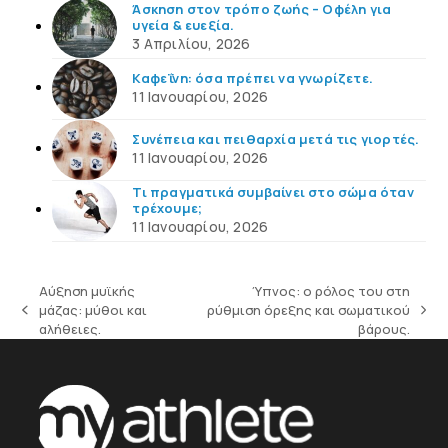
Άσκηση στον τρόπο ζωής – Οφέλη για
υγεία & ευεξία.
3 Απριλίου, 2026
Καφεΐνη: όσα πρέπει να γνωρίζετε.
11 Ιανουαρίου, 2026
Συνέπεια και πειθαρχία μετά τις γιορτές.
11 Ιανουαρίου, 2026
Τι πραγματικά συμβαίνει στο σώμα όταν
τρέχουμε;
11 Ιανουαρίου, 2026
Αύξηση μυϊκής
Ύπνος: ο ρόλος του στη
μάζας: μύθοι και
ρύθμιση όρεξης και σωματικού
previous
next
αλήθειες.
βάρους.
post:
post: