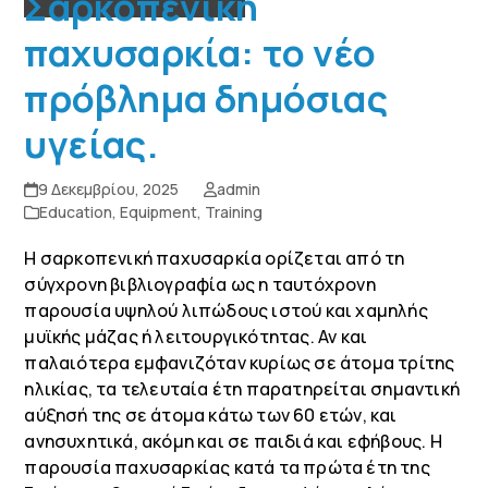
Σαρκοπενική
παχυσαρκία: το νέο
πρόβλημα δημόσιας
υγείας.
9 Δεκεμβρίου, 2025
admin
Education
,
Equipment
,
Training
Η σαρκοπενική παχυσαρκία ορίζεται από τη
σύγχρονη βιβλιογραφία ως η ταυτόχρονη
παρουσία υψηλού λιπώδους ιστού και χαμηλής
μυϊκής μάζας ή λειτουργικότητας. Αν και
παλαιότερα εμφανιζόταν κυρίως σε άτομα τρίτης
ηλικίας, τα τελευταία έτη παρατηρείται σημαντική
αύξησή της σε άτομα κάτω των 60 ετών, και
ανησυχητικά, ακόμη και σε παιδιά και εφήβους. Η
παρουσία παχυσαρκίας κατά τα πρώτα έτη της