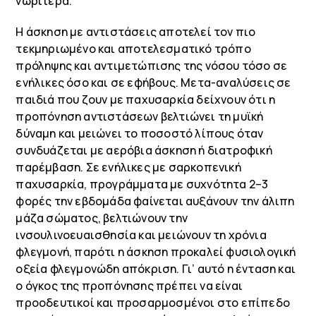
νωρίτερα.
Η άσκηση με αντιστάσεις αποτελεί τον πιο
τεκμηριωμένο και αποτελεσματικό τρόπο
πρόληψης και αντιμετώπισης της νόσου τόσο σε
ενήλικες όσο και σε εφήβους. Μετα-αναλύσεις σε
παιδιά που ζουν με παχυσαρκία δείχνουν ότι η
προπόνηση αντιστάσεων βελτιώνει τη μυϊκή
δύναμη και μειώνει το ποσοστό λίπους όταν
συνδυάζεται με αερόβια άσκηση ή διατροφική
παρέμβαση. Σε ενήλικες με σαρκοπενική
παχυσαρκία, προγράμματα με συχνότητα 2–3
φορές την εβδομάδα φαίνεται αυξάνουν την άλιπη
μάζα σώματος, βελτιώνουν την
ινσουλινοευαισθησία και μειώνουν τη χρόνια
φλεγμονή, παρότι η άσκηση προκαλεί φυσιολογική
οξεία φλεγμονώδη απόκριση. Γι’ αυτό η ένταση και
ο όγκος της προπόνησης πρέπει να είναι
προοδευτικοί και προσαρμοσμένοι στο επίπεδο