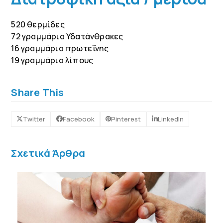
520 θερμίδες
72 γραμμάρια Υδατάνθρακες
16 γραμμάρια πρωτεΐνης
19 γραμμάρια λίπους
Share This
Twitter
Facebook
Pinterest
LinkedIn
Σχετικά Άρθρα