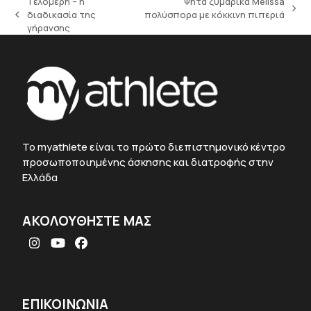
Τελομερή – η
Ψητά ζυμαρικά Melissa
next
διαδικασία της
πολύσπορα με κόκκινη πιπεριά
previous
post:
γήρανσης
post:
To myathlete είναι το πρώτο διεπιστημονικό κέντρο
προσωποποιημένης άσκησης και διατροφής στην
Ελλάδα
ΑΚΟΛΟΥΘΗΣΤΕ ΜΑΣ
Instagram
YouTube
Facebook
ΕΠΙΚΟΙΝΩΝΙΑ