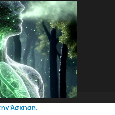
την Άσκηση.