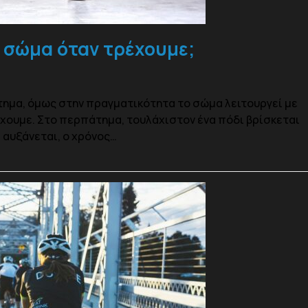
ο σώμα όταν τρέχουμε;
τημα, όμως στην πραγματικότητα το σώμα λειτουργεί με
χουμε. Στο περπάτημα, τουλάχιστον ένα πόδι βρίσκεται
 αυξάνεται, ο χρόνος…