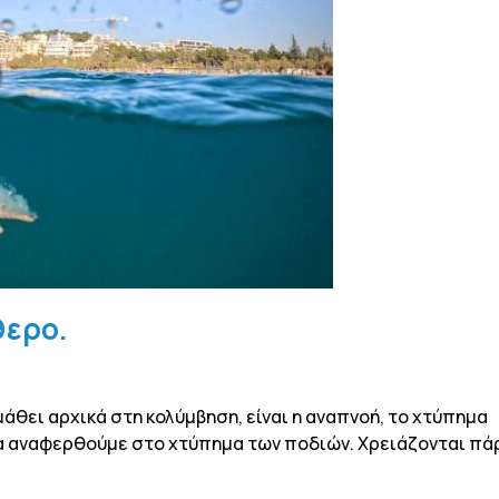
θερο.
μάθει αρχικά στη κολύμβηση, είναι η αναπνοή, το χτύπημα
θα αναφερθούμε στο χτύπημα των ποδιών. Χρειάζονται πά