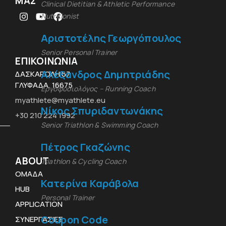
ΜΑΣ
Clinical Dietitian & Athletic Performance
Nutritionist
Instagram
YouTube
Facebook
Αριστοτέλης Γεωργόπουλος
Senior Personal Trainer
ΕΠΙΚΟΙΝΩΝΙΑ
Αλέξανδρος Δημητριάδης
ΔΑΣΚΑΡΟΛΗ 67
ΓΛΥΦΑΔΑ, 16675
Εργοφυσιολόγος – Running Coach
myathlete@myathlete.eu
Νίκος Σπυριδαντωνάκης
+30 210 224 1992
Senior Triathlon & Swimming Coach
Πέτρος Γκαζώνης
ABOUT
Triathlon &
Cycling
Coach
ΟΜΑΔΑ
Κατερίνα Καράβολα
HUB
Personal Trainer
APPLICATION
Coupon Code
ΣΥΝΕΡΓΑΣΙΕΣ