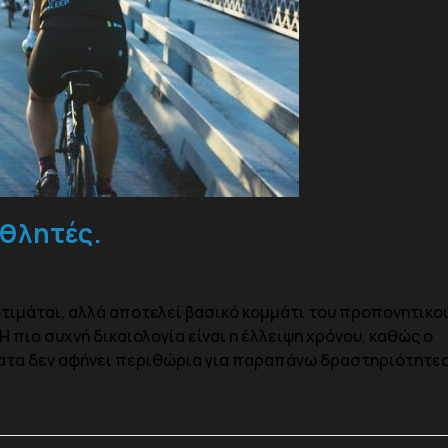
θλητές.
τιμάται, αλλά αποτελεί βασικό κομμάτι του προπονητικο
πιο συχνή δικαιολογία είναι η έλλειψη χρόνου, καθώς ο
τα δεν αφήνει περιθώρια για παραπάνω δραστηριότητε