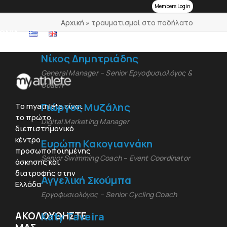
Members Login
Αρχική
»
τραυματισμοί στο ποδήλατο
ΩΝΙΑ
Νίκος Δημητριάδης
General Manager – Senior Εργοφυσιολόγος &
Coach
Γιώργος Μυζάλης
To myathlete είναι
το πρώτο
Digital Marketing Manager
διεπιστημονικό
κέντρο
Ευρώπη Κακογιαννάκη
προσωποποιημένης
Senior Swimming Coach – Event Coordinator
άσκησης και
διατροφής στην
Αγγελική Σκούμπα
Ελλάδα
Εργοφυσιολόγος – Senior Cycling Coach
ΑΚΟΛΟΥΘΗΣΤΕ
Katy Taveira