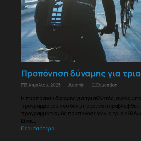
Προπόνηση δύναμης για τρια
3 Απριλίου, 2025
admin
Education
H προπόνηση δύναμης για τριαθλητές, συχνά υπο
προγράμματος που δεν μπορεί να παραβλεφθεί. Η 
προγραμματισμός προπονήσεων για τρία αθλήμα
Είναι…
Περισσότερα