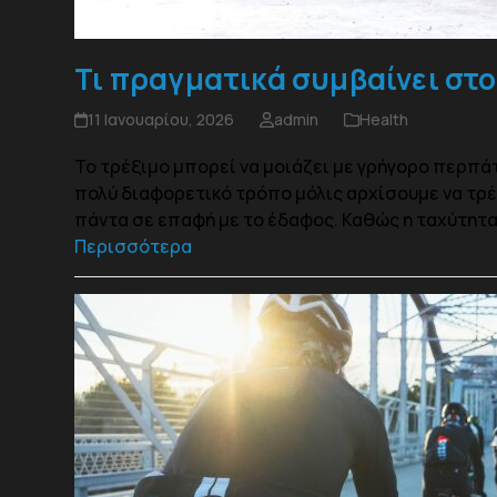
Τι πραγματικά συμβαίνει στ
11 Ιανουαρίου, 2026
admin
Health
Το τρέξιμο μπορεί να μοιάζει με γρήγορο περπά
πολύ διαφορετικό τρόπο μόλις αρχίσουμε να τρέ
πάντα σε επαφή με το έδαφος. Καθώς η ταχύτητα
Περισσότερα