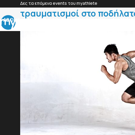
Skip
Δες τα επόμενα events του myathlete
to
τραυματισμοί στο ποδήλατ
content
ABOUT
ΕΡΓΟΜΕΤΡΗΣΗ
ΠΡΟΠΟΝΗΣΗ
ΔΙΑΤΡΟΦ