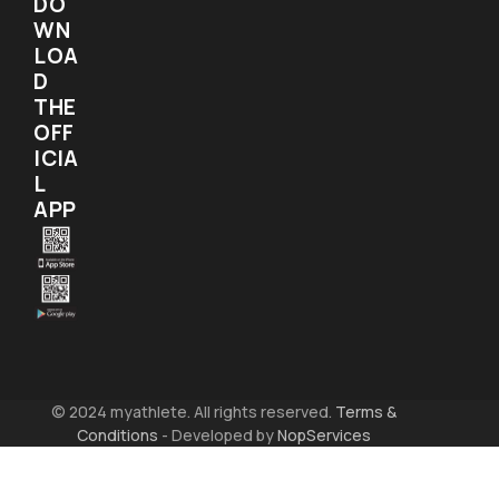
DO
WN
LOA
D
THE
OFF
ICIA
L
APP
© 2024 myathlete. All rights reserved.
Terms &
Conditions
- Developed by
NopServices