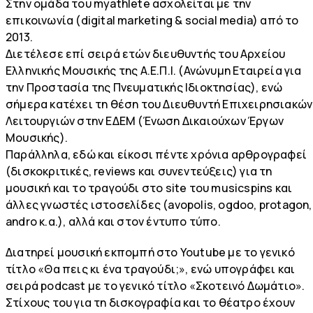
Στην ομάδα του myathlete ασχολείται με την
επικοινωνία (digital marketing & social media) από το
2013.
Διετέλεσε επί σειρά ετών διευθυντής του Αρχείου
Ελληνικής Μουσικής της Α.Ε.Π.Ι. (Ανώνυμη Εταιρεία για
την Προστασία της Πνευματικής Ιδιοκτησίας), ενώ
σήμερα κατέχει τη θέση του Διευθυντή Επιχειρησιακών
Λειτουργιών στην ΕΔΕΜ (Ένωση Δικαιούχων Έργων
Μουσικής).
Παράλληλα, εδώ και είκοσι πέντε χρόνια αρθρογραφεί
(δισκοκριτικές, reviews και συνεντεύξεις) για τη
μουσική και το τραγούδι στο site του musicspins και
άλλες γνωστές ιστοσελίδες (avopolis, ogdoo, protagon,
andro κ.α.), αλλά και στον έντυπο τύπο.
Διατηρεί μουσική εκπομπή στο Youtube με το γενικό
τίτλο «Θα πεις κι ένα τραγούδι;», ενώ υπογράφει και
σειρά podcast με το γενικό τίτλο «Σκοτεινό Δωμάτιο».
Στίχους του για τη δισκογραφία και το θέατρο έχουν