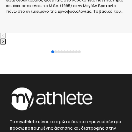
είναι διδακτορικός φοιτητής στο Χαροκόπειο Πανεπιστήμιο
και έχει αποκτήσει το M.Sc. (1995) στην Μεγάλη Βρετανία
πάνω στο αντικείμενο της Εργοφυσιολογίας. Το βασικό του…
Press
escape
Press
to
escape
go
to
to
go
the
to
first
the
slide
first
slide
To myathlete είναι το πρώτο διεπιστημονικό κέντρο
προσωποποιημένης άσκησης και διατροφής στην