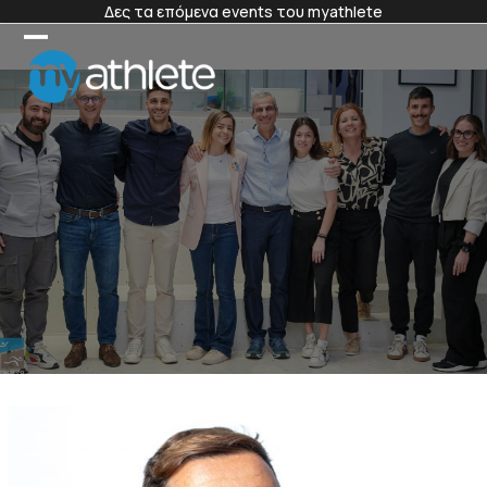
Skip
Δες τα επόμενα events του myathlete
to
content
Open
Close
Members Login
mobile
mobile
menu
menu