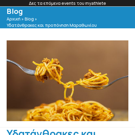
Skip
Δες τα επόμενα events του myathlete
to
Blog
content
Members Login
Αρχική
»
Blog
»
Υδατάνθρακες και προπόνηση Μαραθωνίου
Υδατάνθρακες και