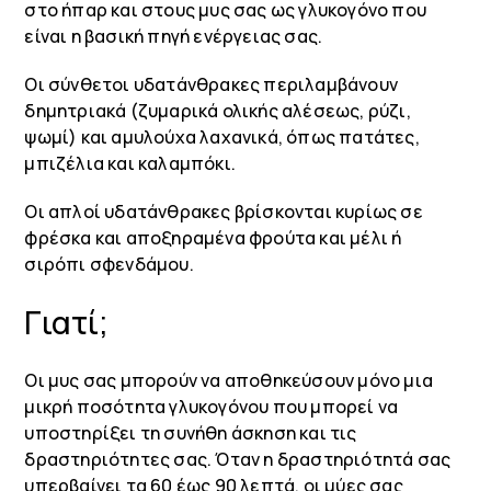
στο ήπαρ και στους μυς σας ως γλυκογόνο που
είναι η βασική πηγή ενέργειας σας.
Οι σύνθετοι υδατάνθρακες περιλαμβάνουν
δημητριακά (ζυμαρικά ολικής αλέσεως, ρύζι,
ψωμί) και αμυλούχα λαχανικά, όπως πατάτες,
μπιζέλια και καλαμπόκι.
Οι απλοί υδατάνθρακες βρίσκονται κυρίως σε
φρέσκα και αποξηραμένα φρούτα και μέλι ή
σιρόπι σφενδάμου.
Γιατί;
Οι μυς σας μπορούν να αποθηκεύσουν μόνο μια
μικρή ποσότητα γλυκογόνου που μπορεί να
υποστηρίξει τη συνήθη άσκηση και τις
δραστηριότητες σας. Όταν η δραστηριότητά σας
υπερβαίνει τα 60 έως 90 λεπτά, οι μύες σας