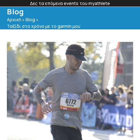
Skip
Δες τα επόμενα events του myathlete
to
Blog
content
Members Login
Αρχική
»
Blog
»
Ταξίδι στο χρόνο με το garmin μου