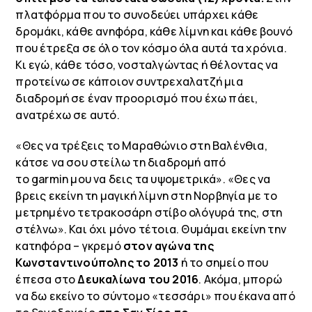
πλατφόρμα που το συνοδεύει υπάρχει κάθε
δρομάκι, κάθε ανηφόρα, κάθε λίμνη και κάθε βουνό
που έτρεξα σε όλο τον κόσμο όλα αυτά τα χρόνια.
Κι εγώ, κάθε τόσο, νοσταλγώντας ή θέλοντας να
προτείνω σε κάποιον συντρεχαλατζή μια
διαδρομή σε έναν προορισμό που έχω πάει,
ανατρέχω σε αυτό.
«Θες να τρέξεις το Μαραθώνιο στη Βαλένθια,
κάτσε να σου στείλω τη διαδρομή από
το
garmin
μου να δεις τα υψομετρικά». «Θες να
βρεις εκείνη τη μαγική λίμνη στη Νορβηγία με το
μετρημένο τετρακοσάρη στίβο ολόγυρά της, στη
στέλνω». Και όχι μόνο τέτοια. Θυμάμαι εκείνη την
κατηφόρα – γκρεμό
στον αγώνα της
Κωνσταντινούπολης το 2013
ή το σημείο που
έπεσα στο
Δευκαλίωνα του 2016
. Ακόμα, μπορώ
να δω εκείνο το σύντομο «τεσσάρι» που έκανα από