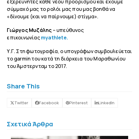
εξερευνητές κάθε νέου προορισμού και έχουμε
σύμμαχό μας το ρολόι μας που μας βοηθά να
«δίνουμε (και να παίρνουμε) στίγμα».
Γιώργος Μυζάλης
– υπεύθυνος
επικοινωνίας
myathlete
.
Υ.Γ. Στη φωτογραφία, ο υπογράφων συμβουλεύεται
το g
armin
του κατά τη διάρκεια του Μαραθωνίου
του Άμστερνταμ το 2017.
Share This
Twitter
Facebook
Pinterest
LinkedIn
Σχετικά Άρθρα