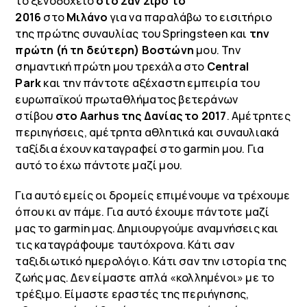
το ξενοδοχείο
στο Σαν Σίρο το
2016
στο
Μιλάνο
για να παραλάβω το εισιτήριο
της πρώτης συναυλίας του
Springsteen και
την
πρώτη (ή τη δεύτερη) Βοστώνη
μου
. Την
σημαντική πρώτη μου τρεχάλα στο
Central
Park
και την πάντοτε αξέχαστη εμπειρία του
ευρωπαϊκού πρωταθλήματος βετεράνων
στίβου
στο Aarhus της Δανίας το 2017
. Αμέτρητες
περιηγήσεις, αμέτρητα αθλητικά και συναυλιακά
ταξίδια έχουν καταγραφεί στο
garmin
μου. Για
αυτό το έχω πάντοτε μαζί μου.
Για αυτό εμείς οι δρομείς επιμένουμε να τρέχουμε
όπου κι αν πάμε. Για αυτό έχουμε πάντοτε μαζί
μας το
garmin
μας. Δημιουργούμε αναμνήσεις και
τις καταγράφουμε ταυτόχρονα. Κάτι σαν
ταξιδιωτικό ημερολόγιο. Κάτι σαν την ιστορία της
ζωής μας. Δεν είμαστε απλά «κολλημένοι» με το
τρέξιμο. Είμαστε εραστές της περιήγησης,