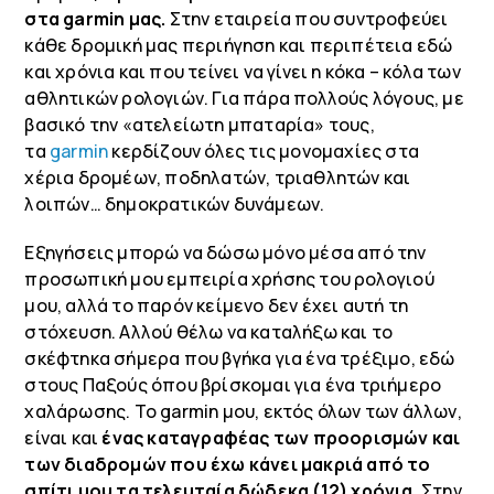
στα
garmin
μας.
Στην εταιρεία που συντροφεύει
κάθε δρομική μας περιήγηση και περιπέτεια εδώ
και χρόνια και που τείνει να γίνει η κόκα – κόλα των
αθλητικών ρολογιών. Για πάρα πολλούς λόγους, με
βασικό την «ατελείωτη μπαταρία» τους,
τα
garmin
κερδίζουν όλες τις μονομαχίες στα
χέρια δρομέων, ποδηλατών, τριαθλητών και
λοιπών… δημοκρατικών δυνάμεων.
Εξηγήσεις μπορώ να δώσω μόνο μέσα από την
προσωπική μου εμπειρία χρήσης του ρολογιού
μου, αλλά το παρόν κείμενο δεν έχει αυτή τη
στόχευση. Αλλού θέλω να καταλήξω και το
σκέφτηκα σήμερα που βγήκα για ένα τρέξιμο, εδώ
στους Παξούς όπου βρίσκομαι για ένα τριήμερο
χαλάρωσης. Το
garmin
μου, εκτός όλων των άλλων,
είναι και
ένας καταγραφέας των προορισμών και
των διαδρομών που έχω κάνει μακριά από το
σπίτι μου τα τελευταία δώδεκα (12) χρόνια.
Στην