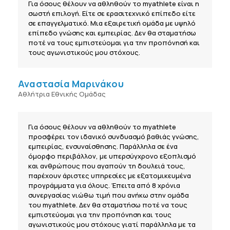
Για όσους θέλουν να αθληθούν το myathlete είναι η
σωστή επιλογή. Είτε σε ερασιτεχνικό επίπεδο είτε
σε επαγγελματικό. Μια εξαιρετική ομάδα με υψηλό
επίπεδο γνώσης και εμπειρίας. Δεν θα σταματήσω
ποτέ να τους εμπιστεύομαι για την προπόνησή και
τους αγωνιστικούς μου στόχους.
Αναστασία Μαρινάκου
Αθλήτρια Εθνικής Ομάδας
Για όσους θέλουν να αθληθούν το myathlete
προσφέρει τον ιδανικό συνδυασμό βαθιάς γνώσης,
εμπειρίας, ενσυναίσθησης. Παράλληλα σε ένα
όμορφο περιβάλλον, με υπερσύγχρονο εξοπλισμό
και ανθρώπους που αγαπούν τη δουλειά τους,
παρέχουν άριστες υπηρεσίες με εξατομικευμένα
προγράμματα για όλους. Έπειτα από 8 χρόνια
συνεργασίας νιώθω τιμή που ανήκω στην ομάδα
του myathlete. Δεν θα σταματήσω ποτέ να τους
εμπιστεύομαι για την προπόνηση και τους
αγωνιστικούς μου στόχους γιατί παράλληλα με τα