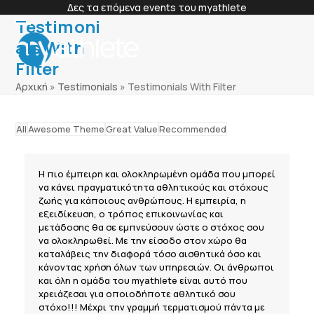
Skip
Δες τα επόμενα events του myathlete
to
Testimoni
content
Open
Close
Members Login
als With
mobile
mobile
Filter
menu
menu
Αρχική
»
Testimonials
»
Testimonials With Filter
All
Awesome Theme
Great Value
Recommended
Η πιο έμπειρη και ολοκληρωμένη ομάδα που μπορεί
να κάνει πραγματικότητα αθλητικούς και στόχους
ζωής για κάποιους ανθρώπους. Η εμπειρία, η
εξειδίκευση, ο τρόπος επικοινωνίας και
μετάδοσης θα σε εμπνεύσουν ώστε ο στόχος σου
να ολοκληρωθεί. Με την είσοδο στον χώρο θα
καταλάβεις την διαφορά τόσο αισθητικά όσο και
κάνοντας χρήση όλων των υπηρεσιών. Οι άνθρωποι
και όλη η ομάδα του myathlete είναι αυτό που
χρειάζεσαι για οποιοδήποτε αθλητικό σου
στόχο!!! Μέχρι την γραμμή τερματισμού πάντα με