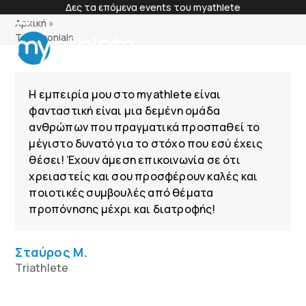
Skip
Δες τα επόμενα events του myathlete
to
Αρχική
»
content
Open
Close
Members Login
Testimonials
mobile
mobile
menu
menu
Η εμπειρία μου στο myathlete είναι
φανταστική είναι μια δεμένη ομάδα
ανθρώπων που πραγματικά προσπαθεί το
μέγιστο δυνατό για το στόχο που εσύ έχεις
θέσει! Έχουν άμεση επικοινωνία σε ότι
χρειαστείς και σου προσφέρουν καλές και
ποιοτικές συμβουλές από θέματα
προπόνησης μέχρι και διατροφής!
Σταύρος Μ.
Triathlete