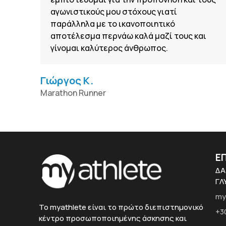
αγωνιστικούς μου στόχους γιατί
παράλληλα με το ικανοποιητικό
αποτέλεσμα περνάω καλά μαζί τους και
γίνομαι καλύτερος άνθρωπος.
Γιώργος Κ.
Marathon Runner
Ε
ΔΑ
ΓΛ
my
To myathlete είναι το πρώτο διεπιστημονικό
+3
κέντρο προσωποποιημένης άσκησης και