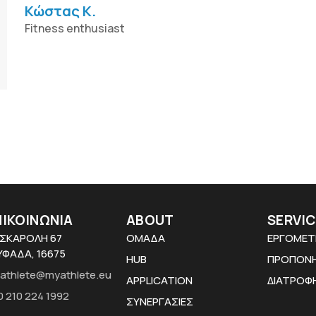
Κώστας Κ.
Fitness enthusiast
ΠΙΚΟΙΝΩΝΙΑ
ABOUT
SERVIC
ΣΚΑΡΟΛΗ 67
ΟΜΑΔΑ
ΕΡΓΟΜΕΤ
ΥΦΑΔΑ, 16675
HUB
ΠΡΟΠΟΝ
athlete@myathlete.eu
APPLICATION
ΔΙΑΤΡΟΦ
0 210 224 1992
ΣΥΝΕΡΓΑΣΙΕΣ