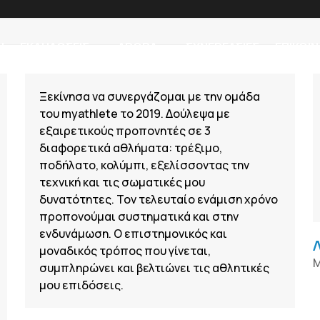
Η
ΕΚΔΗΛΩΣΕΙΣ
ΑΡΘΡΑ
ΣΥΝΕΡΓΑΣΙΕΣ
ΕΠΙΚΟΙΝ
Ξεκίνησα να συνεργάζομαι με την ομάδα
του myathlete το 2019. Δούλεψα με
εξαιρετικούς προπονητές σε 3
διαφορετικά αθλήματα: τρέξιμο,
ποδήλατο, κολύμπι, εξελίσσοντας την
τεχνική και τις σωματικές μου
δυνατότητες. Τον τελευταίο ενάμιση χρόνο
προπονούμαι συστηματικά και στην
ενδυνάμωση. Ο επιστημονικός και
μοναδικός τρόπος που γίνεται,
M
συμπληρώνει και βελτιώνει τις αθλητικές
μου επιδόσεις.