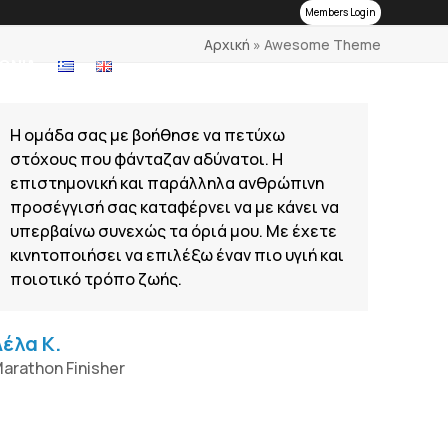
Members Login
Αρχική
»
Awesome Theme
ΩΝΙΑ
Η ομάδα σας με βοήθησε να πετύχω
στόχους που φάνταζαν αδύνατοι. Η
επιστημονική και παράλληλα ανθρώπινη
προσέγγισή σας καταφέρνει να με κάνει να
υπερβαίνω συνεχώς τα όριά μου. Με έχετε
κινητοποιήσει να επιλέξω έναν πιο υγιή και
ποιοτικό τρόπο ζωής.
Λέλα Κ.
arathon Finisher