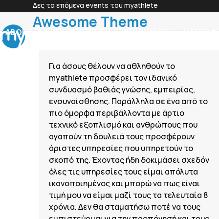
Skip
Δες τα επόμενα events του myathlete
to
Awesome Theme
content
ABOUT
ΕΡΓΟΜΕΤΡΗΣΗ
ΠΡΟΠΟΝΗΣΗ
ΔΙΑΤΡΟΦ
Για άσους θέλουν να αθληθούν το
myathlete προσφέρει τον ιδανικό
συνδυασμό βαθιάς γνώσης, εμπειρίας,
ενσυναίσθησης. Παράλληλα σε ένα από το
πιο όμορφα περιβάλλοντα με άρτιο
τεχνικό εξοπλισμό και ανθρώπους που
αγαπούν τη δουλειά τους προσφέρουν
άριστες υπηρεσίες που υπηρετούν το
σκοπό της. Έχοντας ήδη δοκιμάσει σχεδόν
όλες τις υπηρεσίες τους είμαι απόλυτα
ικανοποιημένος και μπορώ να πως είναι
τιμή μου να είμαι μαζί τους τα τελευταία 8
χρόνια. Δεν θα σταματήσω ποτέ να τους
εμπιστεύομαι για την προπόνησή και τους